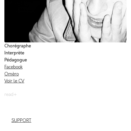
Chorégraphe
Interprète
Pédagogue
Facebook
Omèro
Voir le CV
n-C.F. EXPLO#3
read+
Ateliers/rencontres
ADAGIO DUE
ADAGIO UNO
SLOW MOVE M.TRAINING
SUPPORT