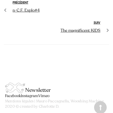
PRÉCÉDENT
n-C.F. Explo#4
SUIV
The magnificent KIDS
Newsletter
Facebook
Instagram
Vimeo
Mentions légales
| Mauro Paccagnella, Wooshing Machine
2020 © created by
Charlotte D.