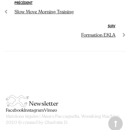
PRÉCÉDENT
Slow Move Morning Training
SUIV
Formation EKLA
Newsletter
Facebook
Instagram
Vimeo
Mentions légales
| Mauro Paccagnella, Wooshing Machine
2020 © created by
Charlotte D.