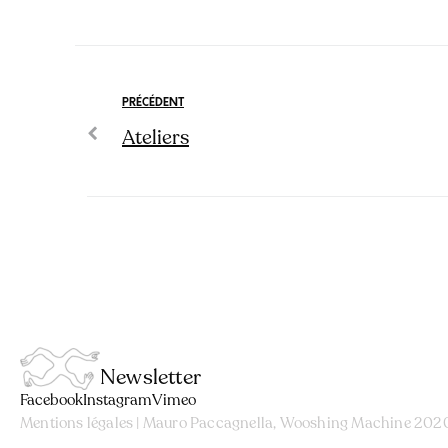
PRÉCÉDENT
Ateliers
Newsletter
Facebook
Instagram
Vimeo
Mentions légales
| Mauro Paccagnella, Wooshing Machine 202