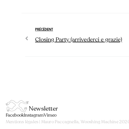
PRÉCÉDENT
Closing Party (arrivederci e grazie)
Newsletter
Facebook
Instagram
Vimeo
Mentions légales
| Mauro Paccagnella, Wooshing Machine 202