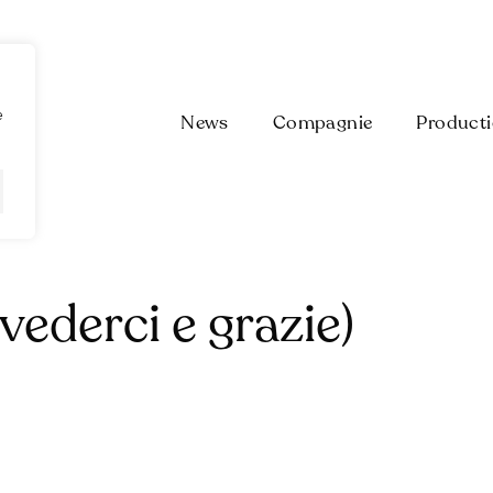
e
News
Compagnie
Product
vederci e grazie)