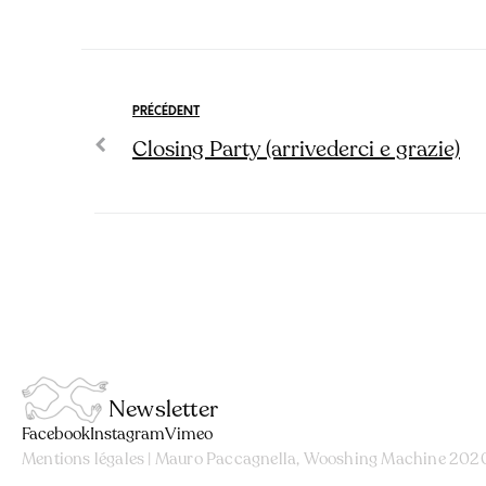
PRÉCÉDENT
Closing Party (arrivederci e grazie)
Newsletter
Facebook
Instagram
Vimeo
Mentions légales
| Mauro Paccagnella, Wooshing Machine 202