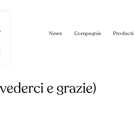
e
News
Compagnie
Product
vederci e grazie)