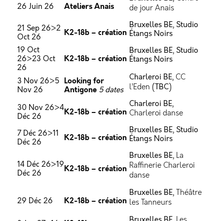
Ateliers Anais
26 Juin 26
de jour Anais
Bruxelles BE, Studio
21 Sep 26>2
K2-18b – création
Étangs Noirs
Oct 26
19 Oct
Bruxelles BE, Studio
K2-18b – création
26>23 Oct
Étangs Noirs
26
Charleroi BE,
CC
Looking for
3 Nov 26>5
l’Eden
(TBC)
Antigone
Nov 26
5 dates
Charleroi BE,
30 Nov 26>4
K2-18b – création
Charleroi danse
Déc 26
Bruxelles BE, Studio
7 Déc 26>11
K2-18b – création
Étangs Noirs
Déc 26
Bruxelles BE,
La
14 Déc 26>19
Raffinerie Charleroi
K2-18b – création
Déc 26
danse
Bruxelles BE,
Théâtre
K2-18b – création
29 Déc 26
les Tanneurs
Bruxelles BE,
Les