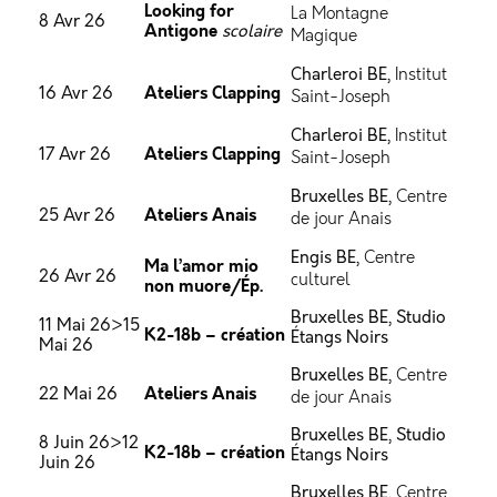
Looking for
La Montagne
8 Avr 26
Antigone
scolaire
Magique
Charleroi BE,
Institut
Ateliers Clapping
16 Avr 26
Saint-Joseph
Charleroi BE,
Institut
Ateliers Clapping
17 Avr 26
Saint-Joseph
Bruxelles BE,
Centre
Ateliers Anais
25 Avr 26
de jour Anais
Engis BE,
Centre
Ma l’amor mio
26 Avr 26
culturel
non muore/Ép.
Bruxelles BE, Studio
11 Mai 26>15
K2-18b – création
Étangs Noirs
Mai 26
Bruxelles BE,
Centre
Ateliers Anais
22 Mai 26
de jour Anais
Bruxelles BE, Studio
8 Juin 26>12
K2-18b – création
Étangs Noirs
Juin 26
Bruxelles BE,
Centre