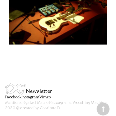
Newsletter
Facebook
Instagram
Vimeo
Mentions légales
| Mauro Paccagnella, Wooshing Machine
2020 © created by
Charlotte D.