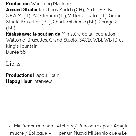
Production
Wooshing Machine
Accueil Studio
Tanzhaus Zürich (CH), Aldes Festival
S.P.A.M. (IT), ACS Teramo (IT), Volterra Teatro (IT), Grand
Studio Bruxelles (BE), Charleroi danse (BE), Garage 29
(BE)
Réalisé avec le soutien de
Ministère de la Fédération
Wallonie-Bruxelles, Grand Studio, SACD, WBI, WBTD et
King’s Fountain
Durée 55’
Liens
Productions
Happy Hour
Happy Hour
Interview
← Ma l’amor mio non
Ateliers / Rencontres pour Adagio
muore / Épilogue –
per un Nuovo Millennio due @ Le