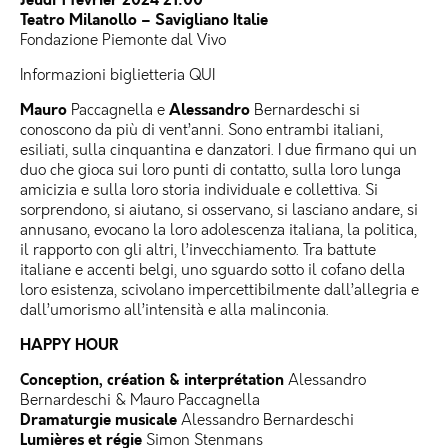
Teatro Milanollo – Savigliano Italie
Fondazione Piemonte dal Vivo
Informazioni biglietteria
QUI
Mauro
Alessandro
Paccagnella e
Bernardeschi si
conoscono da più di vent’anni. Sono entrambi italiani,
esiliati, sulla cinquantina e danzatori. I due firmano qui un
duo che gioca sui loro punti di contatto, sulla loro lunga
amicizia e sulla loro storia individuale e collettiva. Si
sorprendono, si aiutano, si osservano, si lasciano andare, si
annusano, evocano la loro adolescenza italiana, la politica,
il rapporto con gli altri, l’invecchiamento. Tra battute
italiane e accenti belgi, uno sguardo sotto il cofano della
loro esistenza, scivolano impercettibilmente dall’allegria e
dall’umorismo all’intensità e alla malinconia.
HAPPY HOUR
Conception, création & interprétation
Alessandro
Bernardeschi & Mauro Paccagnella
Dramaturgie musicale
Alessandro Bernardeschi
Lumières et régie
Simon Stenmans