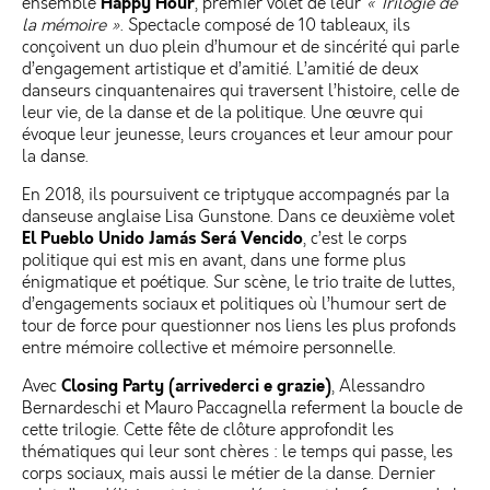
Happy Hour
ensemble
, premier volet de leur
« Trilogie de
la mémoire »
. Spectacle composé de 10 tableaux, ils
conçoivent un duo plein d’humour et de sincérité qui parle
d’engagement artistique et d’amitié. L’amitié de deux
danseurs cinquantenaires qui traversent l’histoire, celle de
leur vie, de la danse et de la politique. Une œuvre qui
évoque leur jeunesse, leurs croyances et leur amour pour
la danse.
En 2018, ils poursuivent ce triptyque accompagnés par la
danseuse anglaise Lisa Gunstone. Dans ce deuxième volet
El Pueblo Unido Jamás Será Vencido
, c’est le corps
politique qui est mis en avant, dans une forme plus
énigmatique et poétique. Sur scène, le trio traite de luttes,
d’engagements sociaux et politiques où l’humour sert de
tour de force pour questionner nos liens les plus profonds
entre mémoire collective et mémoire personnelle.
Closing Party (arrivederci e grazie)
Avec
, Alessandro
Bernardeschi et Mauro Paccagnella referment la boucle de
cette trilogie. Cette fête de clôture approfondit les
thématiques qui leur sont chères : le temps qui passe, les
corps sociaux, mais aussi le métier de la danse. Dernier