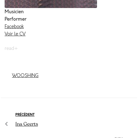
Musicien
Performer
Facebook
Voir le CV
ADAGIO DUE
read+
WOOSHING
PRÉCÉDENT
Ina Geerts